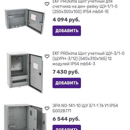
EKF PROxima Щит учетный для
счетчика на дин-рейку ЩУ-1/1-0
(250х300х100) IP54 mb54-1E
4 094
 руб.
ДОБАВИТЬ
EKF PROxima Щит учетный ЩУ-3/1-0
(ЩУРН-3/12) (540x310x165) 12
модулей IP54 mb54-3
7 430
 руб.
ДОБАВИТЬ
ЭРА NO-141-10 ЩУ 3/1-1 76 У1 IP54
Б0028771
6 544
 руб.