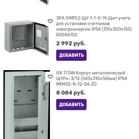
ЭРА SIMPLE ЩУ-1-1-0-76 Щит учета
для установки счетчиков
электроэнергии IP54 (310x300x155)
Б0046702
2 992
 руб.
ДОБАВИТЬ
IEK TITAN Корпус металлический
ЩУРн-3/12 (540х310х165мм) IP54
MKM32-N-12-54-ZO
8 084
 руб.
ДОБАВИТЬ