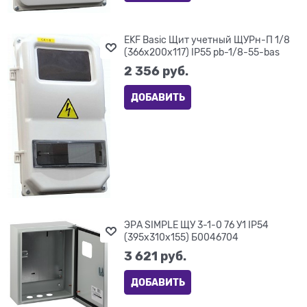
EKF Basic Щит учетный ЩУРн-П 1/8
(366х200х117) IP55 pb-1/8-55-bas
2 356
 руб.
ДОБАВИТЬ
ЭРА SIMPLE ЩУ 3-1-0 76 У1 IP54
(395x310x155) Б0046704
3 621
 руб.
ДОБАВИТЬ