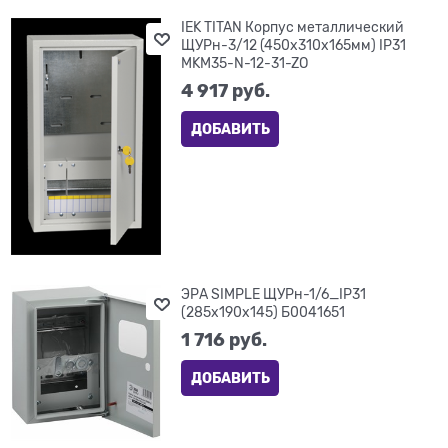
IEK TITAN Корпус металлический
ЩУРн-3/12 (450х310х165мм) IP31
MKM35-N-12-31-ZO
4 917
 руб.
ДОБАВИТЬ
ЭРА SIMPLE ЩУРн-1/6_IP31
(285х190х145) Б0041651
1 716
 руб.
ДОБАВИТЬ