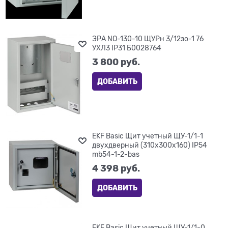
ЭРА NO-130-10 ЩУРн 3/12зо-1 76
УХЛ3 IP31 Б0028764
3 800
 руб.
ДОБАВИТЬ
EKF Basic Щит учетный ЩУ-1/1-1
двухдверный (310х300х160) IP54
mb54-1-2-bas
4 398
 руб.
ДОБАВИТЬ
EKF Basic Щит учетный ЩУ-1/1-0