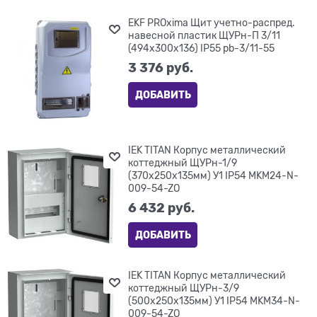
EKF PROxima Щит учетно-распред.
навесной пластик ЩУРн-П 3/11
(494х300х136) IP55 pb-3/11-55
3 376
 руб.
ДОБАВИТЬ
IEK TITAN Корпус металлический
коттеджный ЩУРн-1/9
(370х250х135мм) У1 IP54 MKM24-N-
009-54-ZO
6 432
 руб.
ДОБАВИТЬ
IEK TITAN Корпус металлический
коттеджный ЩУРн-3/9
(500х250х135мм) У1 IP54 MKM34-N-
009-54-ZO