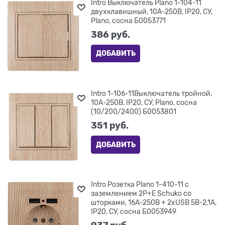
Intro Выключатель Plano 1-104-11
двухклавишный, 10А-250В, IP20, СУ,
Plano, сосна Б0053771
386
 руб.
ДОБАВИТЬ
Intro 1-106-11Выключатель тройной,
10А-250В, IP20, СУ, Plano, сосна
(10/200/2400) Б0053801
351
 руб.
ДОБАВИТЬ
Intro Розетка Plano 1-410-11 с
заземлением 2P+E Schuko со
шторками, 16А-250В + 2хUSB 5В-2,1А,
IP20, СУ, сосна Б0053949