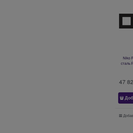
Niko 
сталь 
47 8
Доб
Добав