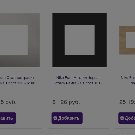
Pure Cталь/антрацит
Niko Pure Металл Черная
Niko Pu
на 1 пост 150-76100
сталь Рамка на 1 пост 161-
по
76100
15
 руб.
8 126
 руб.
25 19
авить
Добавить
Доб