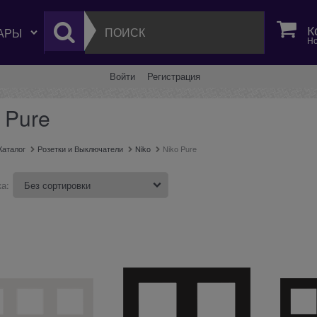
К
Но
Войти
Регистрация
 Pure
Каталог
Розетки и Выключатели
Niko
Niko Pure
а: