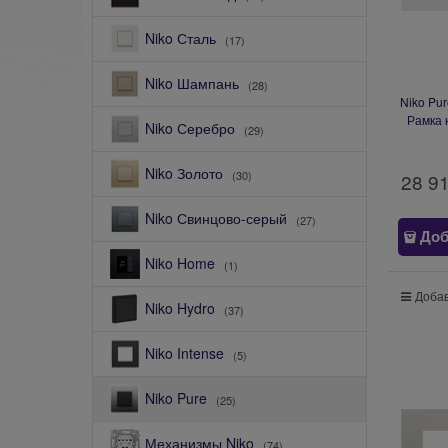
Niko Сталь
(17)
Niko Шампань
(28)
Niko Pu
Рамка 
Niko Серебро
(29)
Niko Золото
(30)
28 9
Niko Свинцово-серый
(27)
Доб
Niko Home
(1)
Добав
Niko Hydro
(37)
Niko Intense
(5)
Niko Pure
(25)
Механизмы Niko
(74)