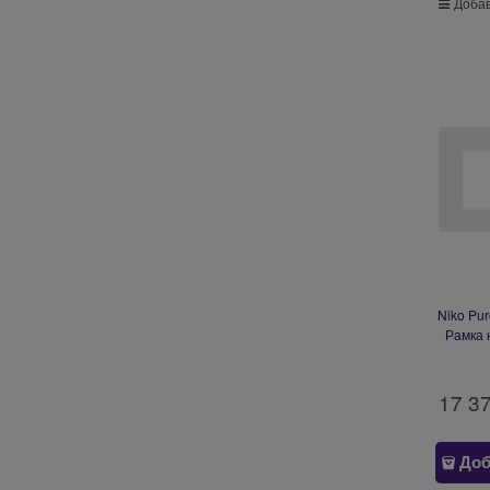
Добав
Niko Pu
Рамка 
17 3
Доб