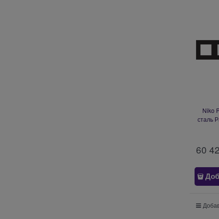
Niko 
сталь Р
60 4
Доб
Добав