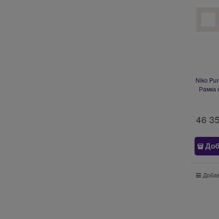
Niko Pu
Рамка 
46 3
Доб
Добав