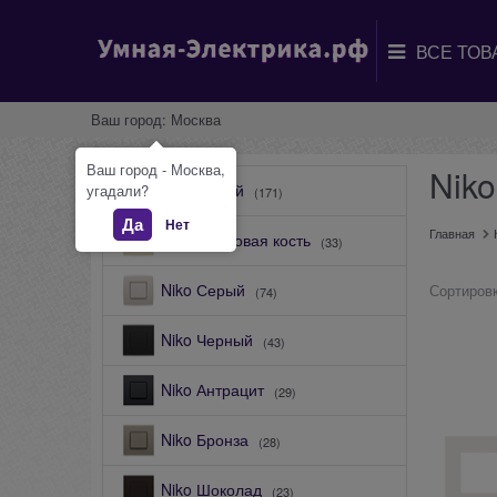
Ваш город:
Москва
Ваш город - Москва,
Niko
Niko Белый
угадали?
(171)
Да
Нет
Главная
Niko Слоновая кость
(33)
Niko Серый
Сортировк
(74)
Niko Черный
(43)
Niko Антрацит
(29)
Niko Бронза
(28)
Niko Шоколад
(23)