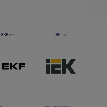
EKF
IEK
(175)
(183)