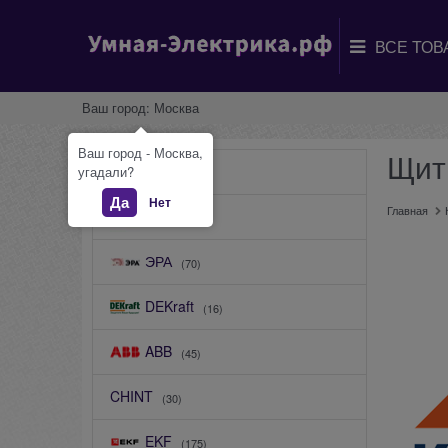
Ваш город:
Москва
Ваш город - Москва,
Щит
КЭАЗ
угадали?
(50)
Да
Нет
Главная
ДКС
(77)
ЭРА
(70)
DEKraft
(16)
ABB
(45)
CHINT
(30)
EKF
(175)