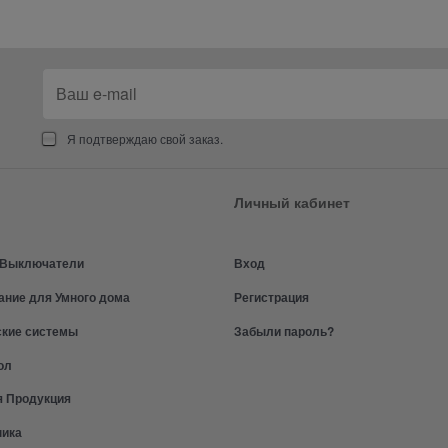
Я подтверждаю свой заказ.
Личный кабинет
и Выключатели
Вход
ание для Умного дома
Регистрация
ские системы
Забыли пароль?
ол
я Продукция
ника