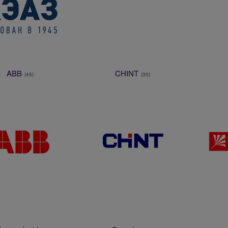
ABB
CHINT
(45)
(30)