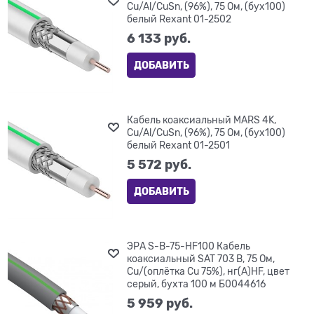
Cu/Al/CuSn, (96%), 75 Ом, (бух100)
белый Rexant 01-2502
6 133
 руб.
ДОБАВИТЬ
Кабель коаксиальный MARS 4K,
Cu/Al/CuSn, (96%), 75 Ом, (бух100)
белый Rexant 01-2501
5 572
 руб.
ДОБАВИТЬ
ЭРА S-B-75-HF100 Кабель
коаксиальный SAT 703 B, 75 Ом,
Cu/(оплётка Cu 75%), нг(А)HF, цвет
серый, бухта 100 м Б0044616
5 959
 руб.