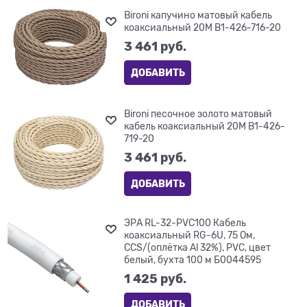
Bironi капучино матовый кабель
коаксиальный 20М B1-426-716-20
3 461
 руб.
ДОБАВИТЬ
Bironi песочное золото матовый
кабель коаксиальный 20М B1-426-
719-20
3 461
 руб.
ДОБАВИТЬ
ЭРА RL-32-PVC100 Кабель
коаксиальный RG-6U, 75 Ом,
CCS/(оплётка Al 32%), PVC, цвет
белый, бухта 100 м Б0044595
1 425
 руб.
ДОБАВИТЬ