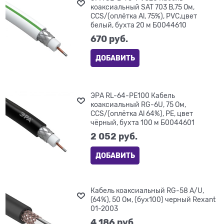
коаксиальный SAT 703 B,75 Ом,
CCS/(оплётка Al, 75%), PVC,цвет
белый, бухта 20 м Б0044610
670
 руб.
ДОБАВИТЬ
ЭРА RL-64-PE100 Кабель
коаксиальный RG-6U, 75 Ом,
CCS/(оплётка Al 64%), PE, цвет
чёрный, бухта 100 м Б0044601
2 052
 руб.
ДОБАВИТЬ
Кабель коаксиальный RG-58 A/U,
(64%), 50 Ом, (бух100) черный Rexant
01-2003
4 186
 руб.