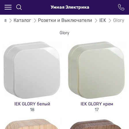
Умная Электрика
ная
Каталог
Розетки и Выключатели
IEK
Glory
Glory
IEK GLORY белый
IEK GLORY крем
18
17