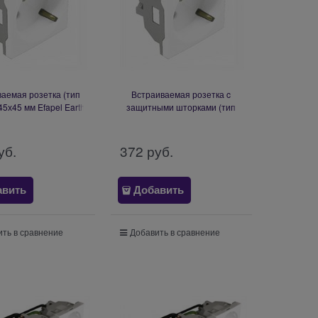
аемая розетка (тип
Встраиваемая розетка c
45х45 мм Efapel Earth
защитными шторками (тип
t (Schuko Type) - 2
Schuko) 45х45 мм Efapel Safety
Modules
Earth Socket (Schuko Type) - 2
Modules
уб.
372
 руб.
авить
Добавить
ть в сравнение
Добавить в сравнение