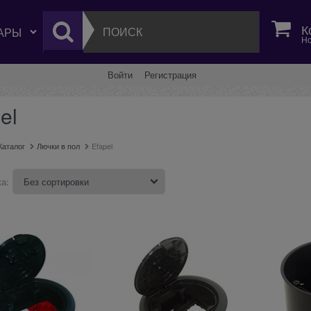
К
Но
Войти
Регистрация
el
Каталог
Лючки в пол
Efapel
а: