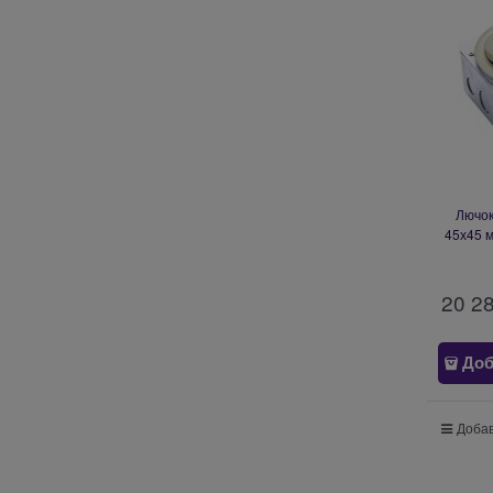
Лючок 
45х45 м
20 2
Доб
Добав