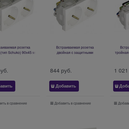
раиваемая розетка
Встраиваемая розетка
Встр
(тип Schuko) 90х45 мм
двойная c защитными
тройная
l Block of Two Earth
шторками (тип Schuko) 90х45
мм Efape
ts (Schuko Type) - 4
мм Efapel Block of Two Safety
Socket
Modules
Earth Sockets (Schuko Type) - 4
руб.
844
 руб.
1 021
Modules
авить
Добавить
Доб
ить в сравнение
Добавить в сравнение
Добави