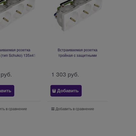
аиваемая розетка
Встраиваемая розетка
 (тип Schuko) 135х45
тройная c защитными
l Block of Three Earth
шторками (тип Schuko) 90х45
s (Schuko Type) - 6
мм Efapel Block of Three Safety
Modules
Earth Sockets (Schuko Type) - 6
 руб.
1 303
 руб.
Modules
авить
Добавить
ть в сравнение
Добавить в сравнение