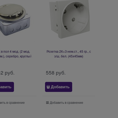
в пол 4 мод. (2 мод.
Розетка 2К+З нем.ст., 45 гр., с
м.), серебро, круглый,
з/ш, бел. (45х45мм)
металл, IP65
82
 руб.
558
 руб.
авить
Добавить
ить в сравнение
Добавить в сравнение