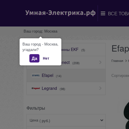
Ваш город:
Москва
Ваш город - Москва,
Efap
Мини-колонны EKF
угадали?
(5)
Да
Нет
Главная
Simon Connect
(208)
Efapel
Сортировк
(14)
Legrand
(98)
Фильтры
Цена
( руб.)