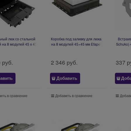
ный люк со стальной
Коробка под заливку для люка
Встраив
 на 8 модулей 45 х 45
на 8 модулей 45×45 мм Efapel
Schuko) 
fapel Floor Box with
Flush Mounting Box for Floor
Socke
ess cover - 16 Modules
Box - 16 Modules
0
 руб.
2 346
 руб.
337
 р
авить
Добавить
Доб
ить в сравнение
Добавить в сравнение
Добави