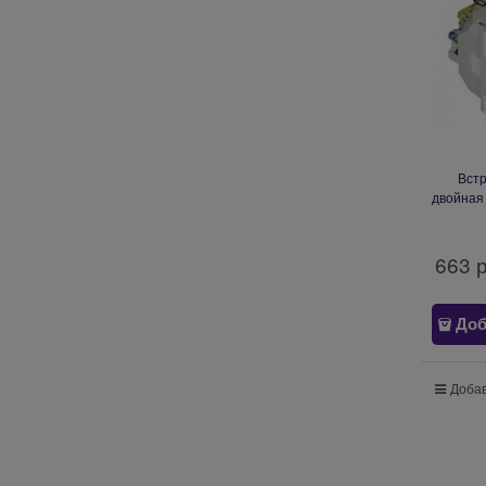
Вст
двойная 
Efape
Socke
663
 
Доб
Добав