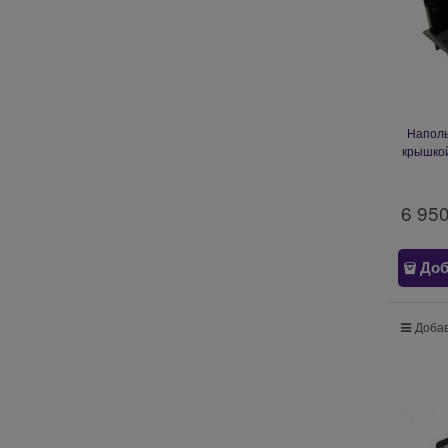
Наполь
крышкой
мм E
Stainl
6 95
Доб
Добав