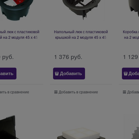
ый люк с пластиковой
Напольный люк с пластиковой
Коробка 
 на 2 модуля 45 х 45
крышкой на 2 модуля 45 х 45
на 2 мо
apel Floor Box - (2S)
мм Efapel Floor Box - 4 Modules
Flush M
B
0
 руб.
1 376
 руб.
1 129
авить
Добавить
Доб
ить в сравнение
Добавить в сравнение
Добави