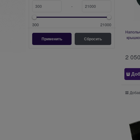
-
300
21000
Напольн
крышкой
мм Ef
2 05
Доб
Добав