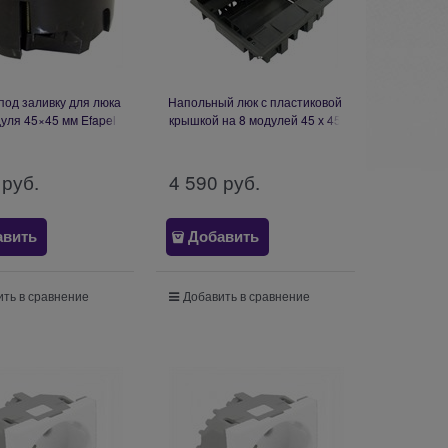
под заливку для люка
Напольный люк с пластиковой
дуля 45×45 мм Efapel
крышкой на 8 модулей 45 х 45
ounting Box for Floor
мм Efapel Floor Box - 16
ox - 4 Modules
Modules
 руб.
4 590
 руб.
авить
Добавить
ть в сравнение
Добавить в сравнение