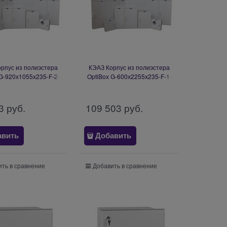
рпус из полиэстера
КЭАЗ Корпус из полиэстера
 G-920х1055x235-F-2-
OptiBox G-600х2255х235-F-1-
-I-IP54-1 332477
11-Z-IF-IP54-1 332478
3
 руб.
109 503
 руб.
авить
Добавить
ть в сравнение
Добавить в сравнение