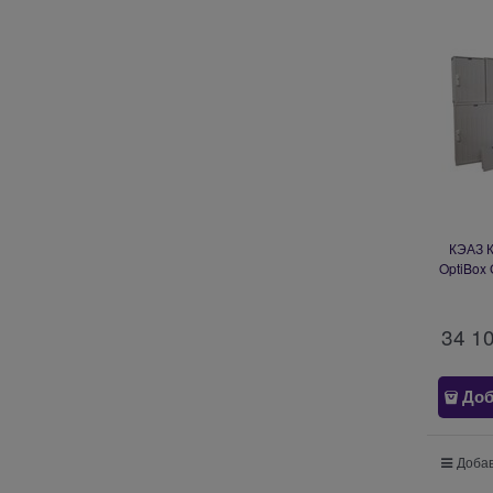
КЭАЗ К
OptiBox 
Z
34 1
Доб
Добав