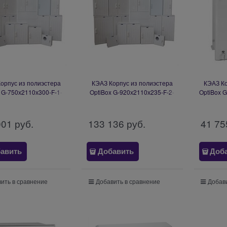
орпус из полиэстера
КЭАЗ Корпус из полиэстера
КЭАЗ Ко
 G-750х2110х300-F-1-
OptiBox G-920х2110х235-F-2-
OptiBox 
Z-IF-IP54-1 332480
12-Z-IF-IP54-1 332481
AIW
001
 руб.
133 136
 руб.
41 75
авить
Добавить
Доб
ить в сравнение
Добавить в сравнение
Добави