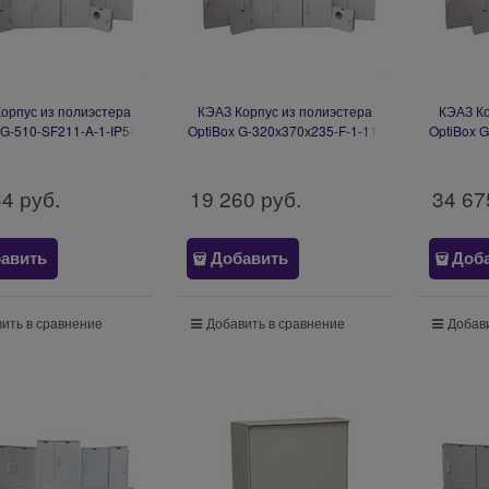
орпус из полиэстера
КЭАЗ Корпус из полиэстера
КЭАЗ Ко
 G-510-SF211-A-1-IP54
OptiBox G-320х370х235-F-1-11-
OptiBox 
139364
Z-I-IP54-1 332470
Z-
34
 руб.
19 260
 руб.
34 67
авить
Добавить
Доб
ить в сравнение
Добавить в сравнение
Добави