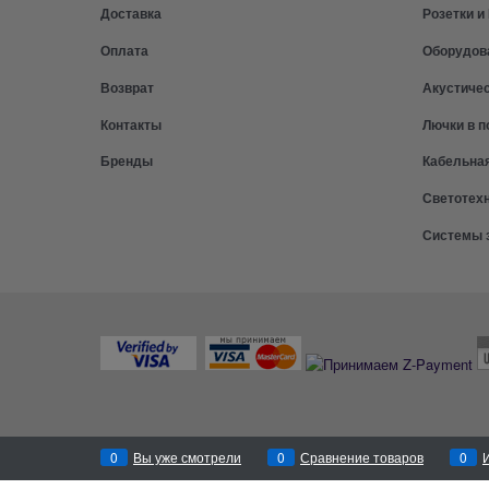
Доставка
Розетки 
Оплата
Оборудов
Возврат
Акустиче
Контакты
Лючки в п
Бренды
Кабельна
Светотех
Системы 
0
Вы уже смотрели
0
Сравнение товаров
0