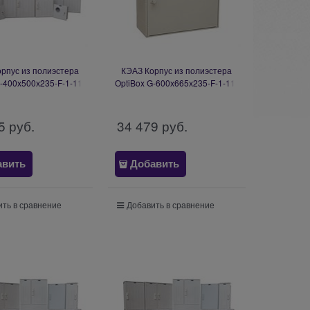
рпус из полиэстера
КЭАЗ Корпус из полиэстера
G-400х500х235-F-1-11-
OptiBox G-600х665х235-F-1-11-
I-IP54-1 332471
Z-I-IP54-1 332474
5
 руб.
34 479
 руб.
авить
Добавить
ть в сравнение
Добавить в сравнение