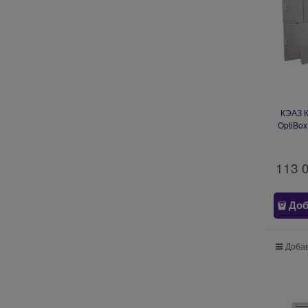
КЭАЗ К
OptiBox
11-
113 
Доб
Добав