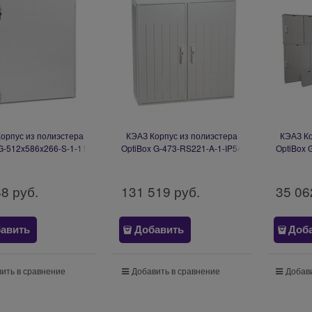
орпус из полиэстера
КЭАЗ Корпус из полиэстера
КЭАЗ Ко
G-512x586x266-S-1-11-
OptiBox G-473-RS221-A-1-IP54
OptiBox 
W-IP65-4 365679
139308
88
 руб.
131 519
 руб.
35 06
авить
Добавить
Доб
ить в сравнение
Добавить в сравнение
Добави