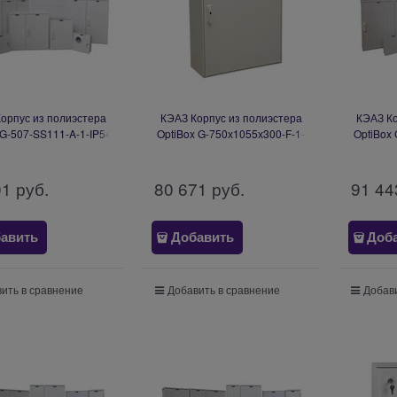
орпус из полиэстера
КЭАЗ Корпус из полиэстера
КЭАЗ Ко
 G-507-SS111-A-1-IP54
OptiBox G-750х1055х300-F-1-
OptiBox
139360
11-Z-I-IP54-1 332476
12-Z
01
 руб.
80 671
 руб.
91 44
авить
Добавить
Доб
ить в сравнение
Добавить в сравнение
Добави