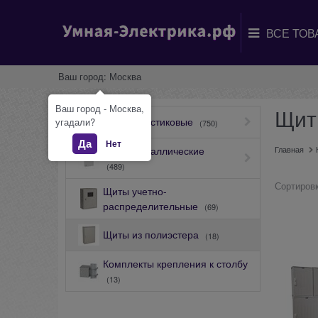
Ваш город:
Москва
Ваш город - Москва,
Щит
Щиты Пластиковые
угадали?
(750)
Да
Нет
Щиты Металлические
Главная
(489)
Сортировк
Щиты учетно-
распределительные
(69)
Щиты из полиэстера
(18)
Комплекты крепления к столбу
(13)