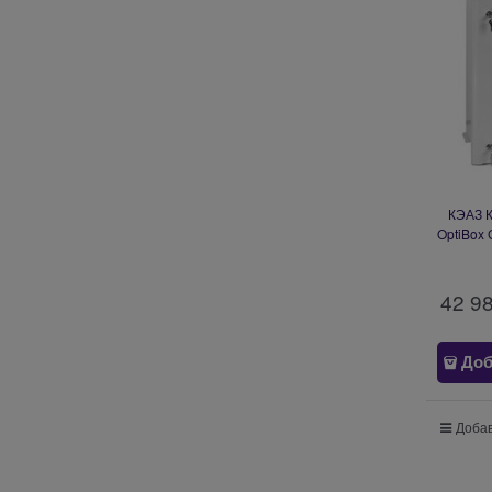
КЭАЗ К
OptiBox 
AI
42 9
Доб
Добав