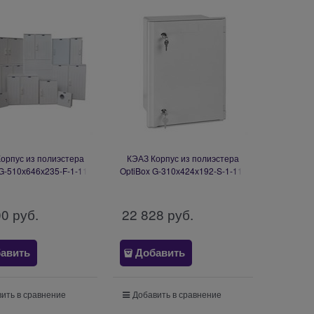
орпус из полиэстера
КЭАЗ Корпус из полиэстера
G-510х646х235-F-1-11-
OptiBox G-310х424х192-S-1-11-
-I-IP54-1 332473
AIW-IP54-4 365673
00
 руб.
22 828
 руб.
авить
Добавить
ить в сравнение
Добавить в сравнение