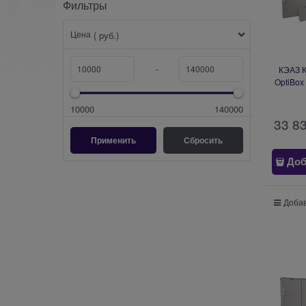
Фильтры
Цена
( руб.)
-
КЭАЗ К
OptiBox
10000
140000
33 8
Доб
Добав