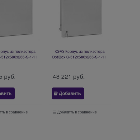
рпус из полиэстера
КЭАЗ Корпус из полиэстера
G-512x586x266-S-1-11-
OptiBox G-512x586x266-S-1-11-
-IP54-4 365678
АIWD-IP54-4 365680
5
 руб.
48 221
 руб.
авить
Добавить
ть в сравнение
Добавить в сравнение