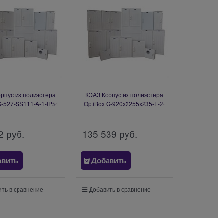
рпус из полиэстера
КЭАЗ Корпус из полиэстера
G-527-SS111-A-1-IP54
OptiBox G-920х2255х235-F-2-
139394
12-Z-IF-IP54-1 367776
2
 руб.
135 539
 руб.
авить
Добавить
ть в сравнение
Добавить в сравнение