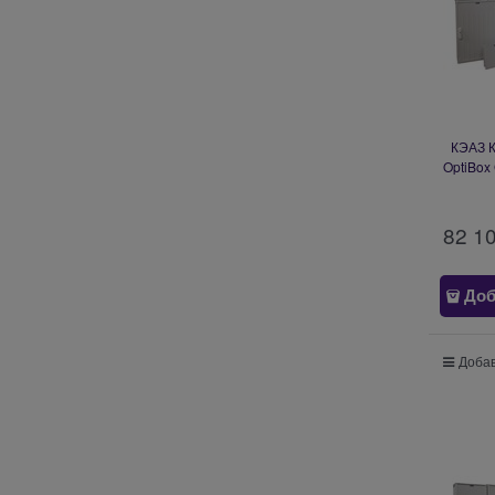
КЭАЗ К
OptiBox
82 1
Доб
Добав