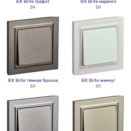
IEK Brite графит
IEK Brite маренго
59
59
IEK Brite тёмная бронза
IEK Brite жемчуг
59
59