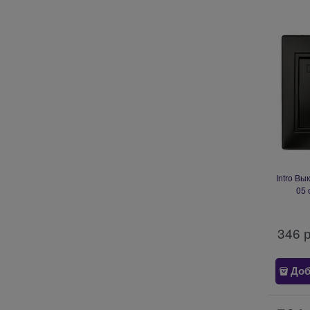
Intro Вы
05 
подсве
СУ, 
346
 
Доб