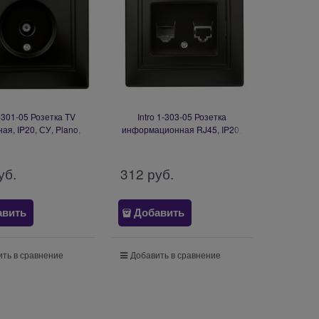
1-301-05 Розетка TV
Intro 1-303-05 Розетка
ая, IP20, СУ, Plano,
информационная RJ45, IP20,
цит (10/200/2400)
СУ, Plano, антрацит
Б0044573
(10/200/2000) Б0044575
уб.
312
 руб.
авить
Добавить
ть в сравнение
Добавить в сравнение