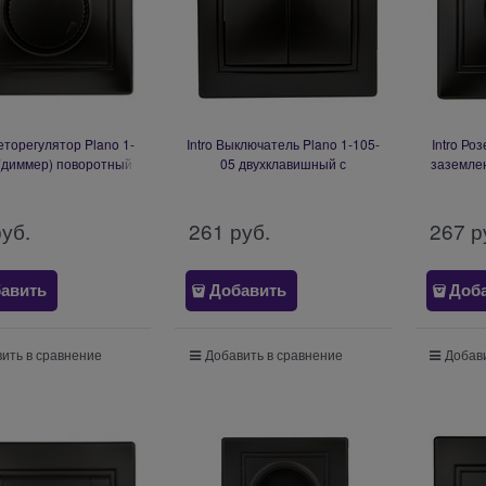
веторегулятор Plano 1-
Intro Выключатель Plano 1-105-
Intro Ро
(диммер) поворотный,
05 двухклавишный с
заземле
Вт 230В, IP20, СУ,
подсветкой, 10А-250В, IP20,
шторками
трацит Б0053938
СУ, антрацит Б0053780
ант
руб.
261
 руб.
267
 р
авить
Добавить
Доб
ить в сравнение
Добавить в сравнение
Добави