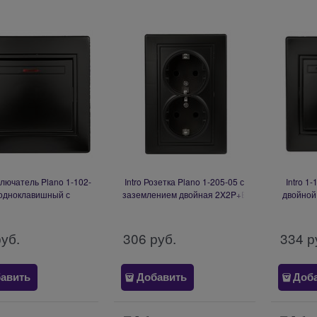
ключатель Plano 1-102-
Intro Розетка Plano 1-205-05 с
Intro 1
одноклавишный с
заземлением двойная 2X2P+E
двойной,
ткой, 10А-250В, IP20,
Schuko, 16А-250В, IP20, СУ,
Plano, а
антрацит Б0053734
антрацит Б0053919
руб.
306
 руб.
334
 р
авить
Добавить
Доб