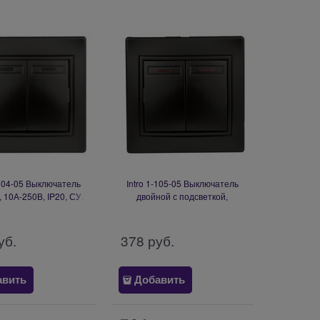
-104-05 Выключатель
Intro 1-105-05 Выключатель
 10А-250В, IP20, СУ,
двойной с подсветкой,
нтрацит (10/200/2400)
10А-250В, IP20, СУ, Plano,
Б0044563
антрацит (10/200/3600)
Б0044564
уб.
378
 руб.
авить
Добавить