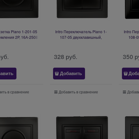
озетка Plano 1-201-05
Intro Переключатель Plano 1-
Intro Пе
емления 2P, 16А-250В,
107-05 двухклавишный,
108-0
У, антрацит Б0053867
10А-250В, IP20, СУ, антрацит
10А-250В
Б0053810
руб.
328
 руб.
350
 р
авить
Добавить
Доб
ить в сравнение
Добавить в сравнение
Добави