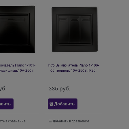
лючатель Plano 1-101-
Intro Выключатель Plano 1-106-
клавишный,10А-250В,
05 тройной, 10А-250В, IP20,
, антрацит Б0053725
СУ, антрацит Б0053795
уб.
335
 руб.
авить
Добавить
ть в сравнение
Добавить в сравнение