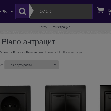
К
Но
Войти
Регистрация
o Plano антрацит
Каталог
Розетки и Выключатели
Intro
Intro Plano антрацит
а: