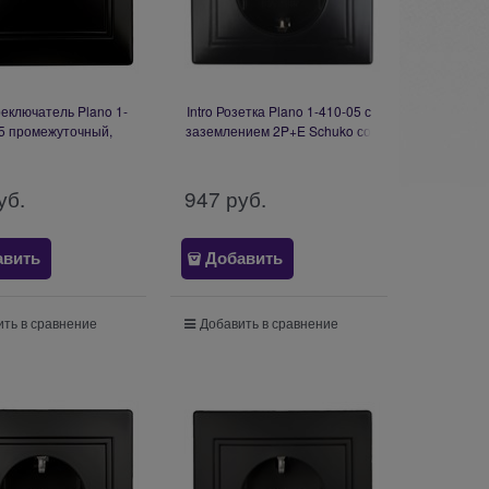
реключатель Plano 1-
Intro Розетка Plano 1-410-05 с
5 промежуточный,
заземлением 2P+E Schuko со
, IP20, СУ, антрацит
шторками, 16А-250В + 2хUSB
Б0053823
5В-2,1А, IP20, СУ, антрацит
Б0053946
уб.
947
 руб.
авить
Добавить
ть в сравнение
Добавить в сравнение