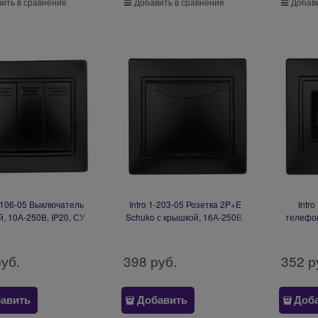
ить в сравнение
Добавить в сравнение
Добави
1-106-05 Выключатель
Intro 1-203-05 Розетка 2P+E
Intr
, 10А-250В, IP20, СУ,
Schuko с крышкой, 16А-250В,
телефон
антрацит (10/200/2400)
IP20, СУ, Plano, антрацит
Plano, а
Б0044565
(10/100/3000) Б0044568
руб.
398
 руб.
352
 р
авить
Добавить
Доб