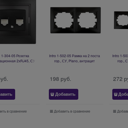
o 1-304-05 Розетка
Intro 1-502-05 Рамка на 2 поста
Intro 1-5
ционная 2xRJ45, СУ,
гор., СУ, Plano, антрацит
гор., 
антрацит (10/200/2000)
(20/400/3200) Б0044579
(14/2
Б0044576
руб.
198
 руб.
272
 р
авить
Добавить
Доб
ить в сравнение
Добавить в сравнение
Добави