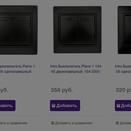
ереключатель Plano 1-
Intro Выключатель Plano 1-104-
Intro Вык
05 одноклавишный
05 двухклавишный, 10А-250В,
05 одно
В, IP20, СУ, антрацит
IP20, СУ, антрацит Б0053765
IP20, СУ
Б0053750
руб.
356
 руб.
320
 р
авить
Добавить
Доб
ить в сравнение
Добавить в сравнение
Добави