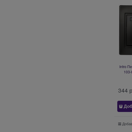
Intro П
103-
10А-250
344
 
Доб
Добав