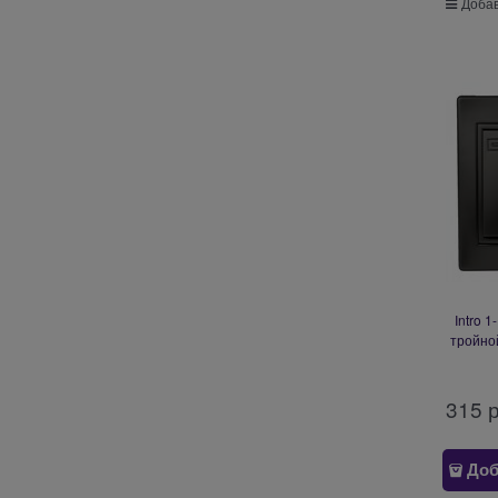
Добав
Intro 
тройной
Plano, 
315
 
Доб