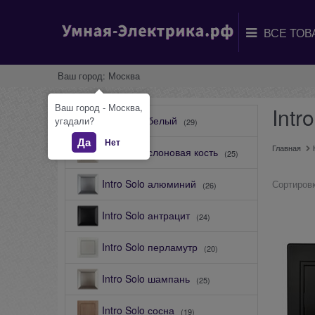
Ваш город:
Москва
Ваш город - Москва,
Intr
Intro Solo белый
угадали?
(29)
Да
Нет
Главная
Intro Solo слоновая кость
(25)
Intro Solo алюминий
Сортировк
(26)
Intro Solo антрацит
(24)
Intro Solo перламутр
(20)
Intro Solo шампань
(25)
Intro Solo сосна
(19)