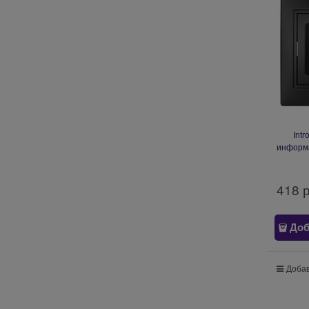
Intr
информа
Plano, 
418
 
Доб
Добав