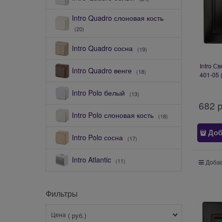
Intro Quadro слоновая кость
(20)
Intro Quadro сосна
(19)
Intro С
Intro Quadro венге
(18)
401-05 
600
Intro Polo белый
ан
(13)
682
 
Intro Polo слоновая кость
(18)
Доб
Intro Polo сосна
(17)
Intro Atlantic
(11)
Добав
Фильтры
Цена
( руб.)