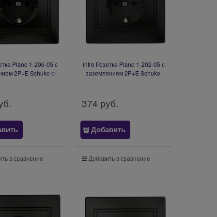
зетка Plano 1-206-05 с
Intro Розетка Plano 1-202-05 с
нием 2P+E Schuko со
заземлением 2P+E Schuko,
, 16А-250В, IP20, СУ,
16А-250В, IP20, СУ, антрацит
рацит Б0053928
Б0053881
уб.
374
 руб.
авить
Добавить
ть в сравнение
Добавить в сравнение