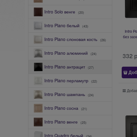
Intro Solo венге
(20)
Intro Plano белый
(43)
Intro Р
без заз
Intro Plano слоновая кость
(26)
IP20, С
Intro Plano алюминий
(24)
332
 
Intro Plano антрацит
(27)
Доб
Intro Plano перламутр
(22)
Добав
Intro Plano шампань
(24)
Intro Plano сосна
(21)
Intro Plano венге
(25)
Intro Quadro белый
(24)