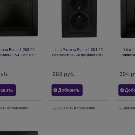
озетка Plano 1-203-05 с
Intro Розетка Plano 1-204-05
Intro 
ением 2P+E Schuko с
без заземления двойная 2х2P,
одиночн
, 16А-250В, IP20, СУ,
16А-250В, IP20, СУ, антрацит
антра
трацит Б0053896
Б0053911
руб.
263
 руб.
394
 р
авить
Добавить
Доб
ить в сравнение
Добавить в сравнение
Добави