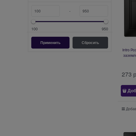
-
100
950
Intro Р
заземл
крышкой
ан
273
 
Доб
Добав