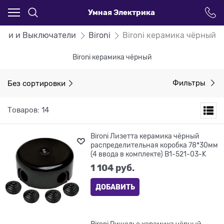
Умная Электрика
етки и Выключатели
Bironi
Bironi керамика чёрный
Bironi керамика чёрный
Без сортировки
Фильтры
Товаров: 14
Bironi Лизетта керамика чёрный
распределительная коробка 78*30мм
(4 ввода в комплекте) B1-521-03-K
1 104
 руб.
ДОБАВИТЬ
Bironi Ришелье керамика чёрный