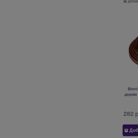
Добав
Biron
дерево 
260
282
 
Доб