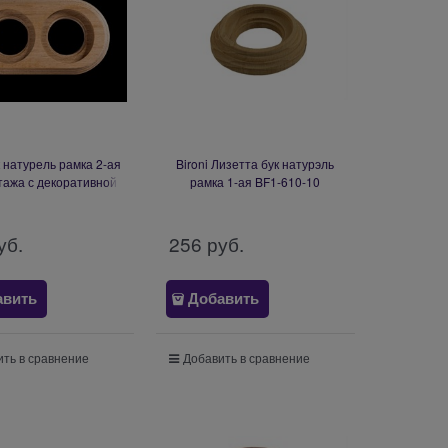
к натурель рамка 2-ая
Bironi Лизетта бук натурэль
тажа с декоративной
рамка 1-ая BF1-610-10
1 выход) BF1-620-10/T
уб.
256
 руб.
авить
Добавить
ть в сравнение
Добавить в сравнение