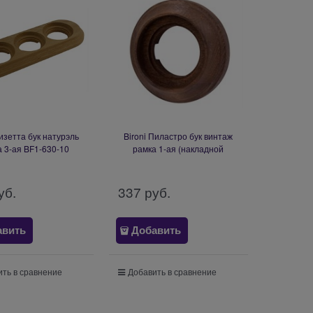
Лизетта бук натурэль
Bironi Пиластро бук винтаж
а 3-ая BF1-630-10
рамка 1-ая (накладной
монтаж) BF9-610-18
уб.
337
 руб.
авить
Добавить
ть в сравнение
Добавить в сравнение