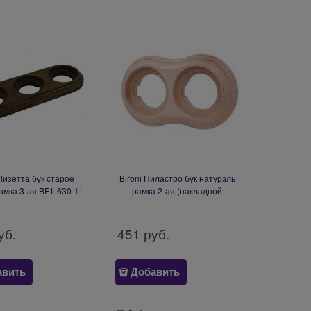
 Лизетта бук старое
Bironi Пиластро бук натурэль
амка 3-ая BF1-630-17
рамка 2-ая (накладной
монтаж) BF9-620-10
уб.
451
 руб.
авить
Добавить