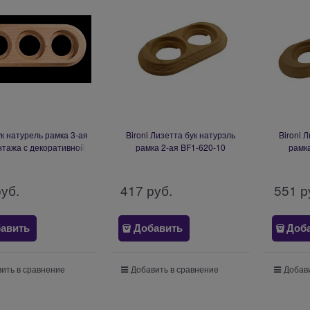
ук натурель рамка 3-ая
Bironi Лизетта бук натурэль
Bironi 
нтажа с декоративной
рамка 2-ая BF1-620-10
рамк
(1 выход) BF1-630-10/T
руб.
417
 руб.
551
 р
авить
Добавить
Доб
ить в сравнение
Добавить в сравнение
Добави