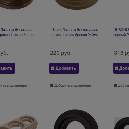
i Лизетта бук старое
Bironi Лизетта бук натурэль
BIRONI 
рамка 1-ая на бревно
рамка 1-ая на бревно 240мм
черный Р
мм BFC20-610-17
BFC24-610-10
монт
руб.
220
 руб.
318
 р
авить
Добавить
Доб
ить в сравнение
Добавить в сравнение
Добави