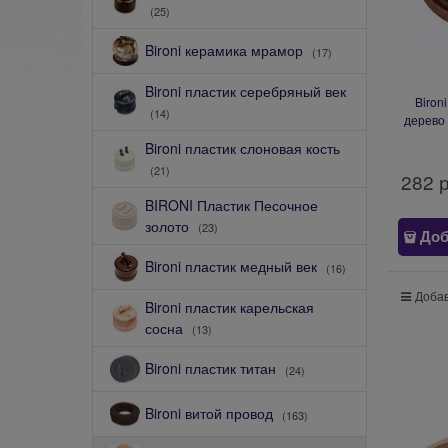
(25)
Bironi керамика мрамор
(17)
Bironi пластик серебряный век
Biron
(14)
дерево 
200
Bironi пластик слоновая кость
(21)
282
 
BIRONI Пластик Песочное
золото
(23)
Доб
Bironi пластик медный век
(16)
Добав
Bironi пластик карельская
сосна
(13)
Bironi пластик титан
(24)
Bironi витой провод
(163)