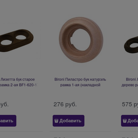
i Лизетта бук старое
Bironi Пиластро бук натурэль
Bironi
рамка 2-ая BF1-620-17
рамка 1-ая (накладной
дерево р
монтаж) BF9-610-10
руб.
276
 руб.
575
 р
авить
Добавить
Доб