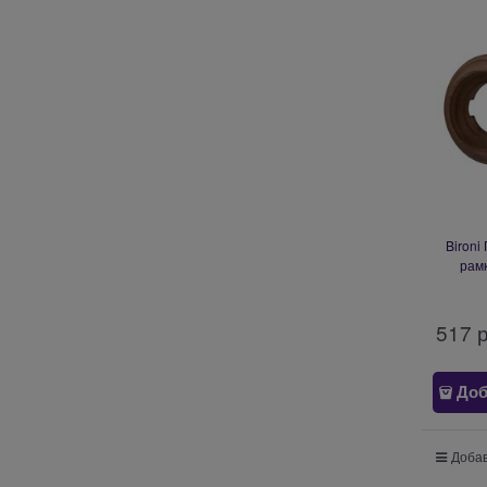
Bironi
рамк
мо
517
 
Доб
Добав