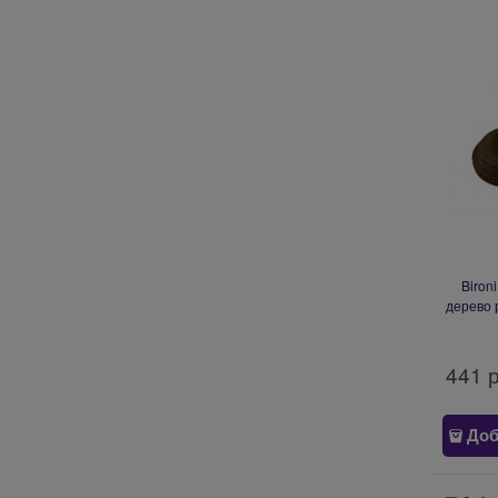
Biron
дерево 
441
 
Доб