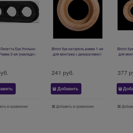
Лизетта Бук Угольно-
Bironi бук натурель рамка 1-ая
Bironi бу
Рамка 3-ая (накладной
для монтажа с декоративной
для мон
таж) BF1-630-119
трубой (1 выход) BF1-610-10/T
трубой (
руб.
241
 руб.
377
 р
авить
Добавить
Доб
ить в сравнение
Добавить в сравнение
Добави