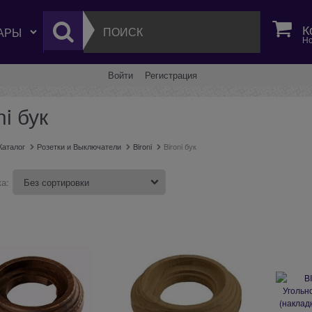
К
Но
Войти
Регистрация
ni бук
Каталог
Розетки и Выключатели
Bironi
Bironi бук
а: