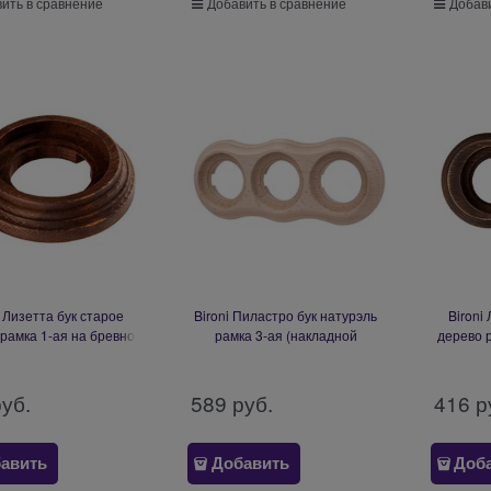
ить в сравнение
Добавить в сравнение
Добави
i Лизетта бук старое
Bironi Пиластро бук натурэль
Bironi
рамка 1-ая на бревно
рамка 3-ая (накладной
дерево 
мм BFC26-610-17
монтаж) BF9-630-10
260
руб.
589
 руб.
416
 р
авить
Добавить
Доб