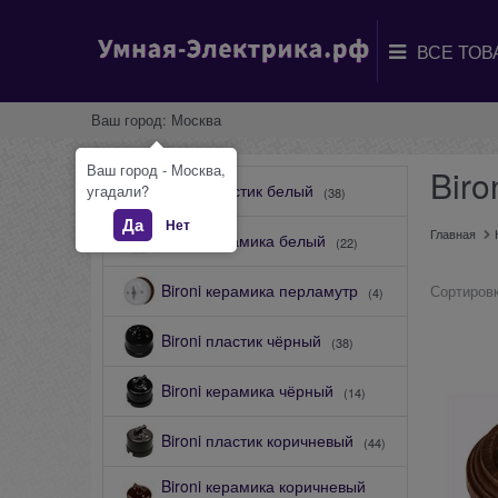
Ваш город:
Москва
Ваш город - Москва,
Biro
Bironi пластик белый
угадали?
(38)
Да
Нет
Главная
Bironi керамика белый
(22)
Bironi керамика перламутр
Сортировк
(4)
Bironi пластик чёрный
(38)
Bironi керамика чёрный
(14)
Bironi пластик коричневый
(44)
Bironi керамика коричневый