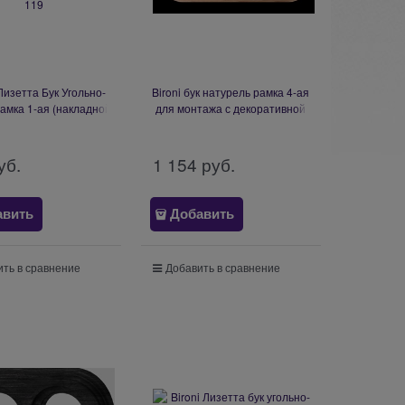
Лизетта Бук Угольно-
Bironi бук натурель рамка 4-ая
амка 1-ая (накладной
для монтажа с декоративной
аж) BF1-610-119
трубой (1 выход) BF1-640-10/T
уб.
1 154
 руб.
авить
Добавить
ть в сравнение
Добавить в сравнение