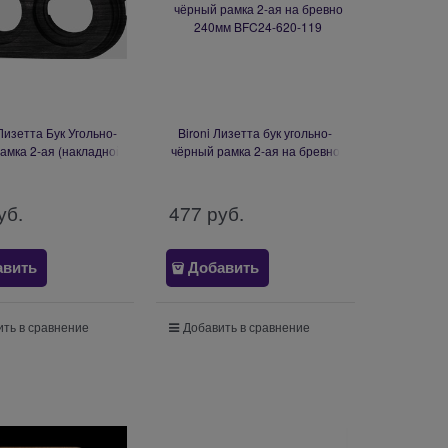
Лизетта Бук Угольно-
Bironi Лизетта бук угольно-
амка 2-ая (накладной
чёрный рамка 2-ая на бревно
аж) BF1-620-119
240мм BFC24-620-119
уб.
477
 руб.
авить
Добавить
ть в сравнение
Добавить в сравнение