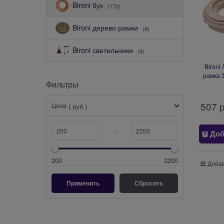
Bironi бук
(170)
Bironi дерево рамки
(9)
Bironi светильники
(9)
Bironi
рамка 
Фильтры
507
 
Цена
( руб.)
-
Доб
200
2200
Добав