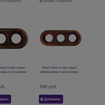
ть в сравнение
Добавить в сравнение
 Лизетта бук старое
Bironi Лизетта бук старое
рамка 2-ая на бревно
дерево рамка 3-ая на бревно
мм BFC26-620-17
260мм BFC26-630-17
уб.
598
 руб.
авить
Добавить