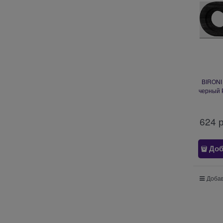
BIRONI 
черный 
мон
624
 
Доб
Добав