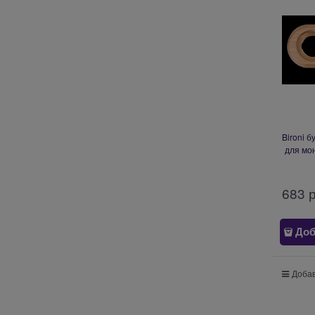
Bironi б
для мо
трубой 
683
 
Доб
Добав