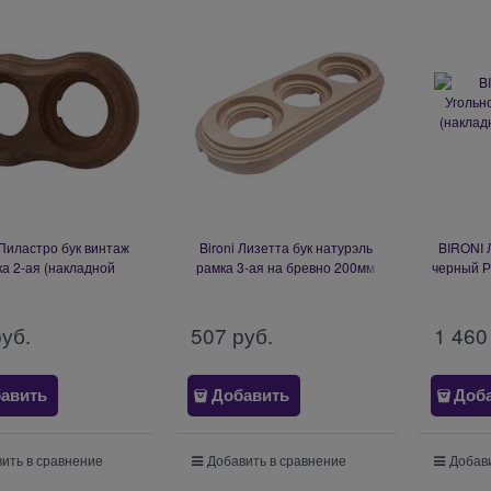
 Пиластро бук винтаж
Bironi Лизетта бук натурэль
BIRONI 
а 2-ая (накладной
рамка 3-ая на бревно 200мм
черный Р
нтаж) BF9-620-18
BFC20-630-10
монт
руб.
507
 руб.
1 460
авить
Добавить
Доб
ить в сравнение
Добавить в сравнение
Добави