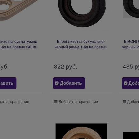
 Лизетта бук натурэль
Bironi Лизетта бук угольно-
BIRONI 
3-ая на бревно 240мм
чёрный рамка 1-ая на бревно
черный Р
BFC24-630-10
240мм BFC24-610-119
монт
руб.
322
 руб.
485
 р
авить
Добавить
Доб
ить в сравнение
Добавить в сравнение
Добави